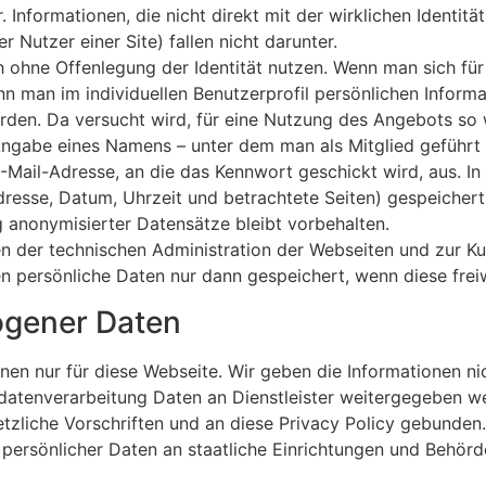
 Informationen, die nicht direkt mit der wirklichen Identit
r Nutzer einer Site) fallen nicht darunter.
ohne Offenlegung der Identität nutzen. Wenn man sich für e
nn man im individuellen Benutzerprofil persönlichen Informat
rden. Da versucht wird, für eine Nutzung des Angebots s
e Angabe eines Namens – unter dem man als Mitglied geführ
ail-Adresse, an die das Kennwort geschickt wird, aus. In 
dresse, Datum, Uhrzeit und betrachtete Seiten) gespeicher
g anonymisierter Datensätze bleibt vorbehalten.
n der technischen Administration der Webseiten und zur Ku
n persönliche Daten nur dann gespeichert, wenn diese frei
ogener Daten
n nur für diese Webseite. Wir geben die Informationen nic
sdatenverarbeitung Daten an Dienstleister weitergegeben we
liche Vorschriften und an diese Privacy Policy gebunden.
persönlicher Daten an staatliche Einrichtungen und Behör