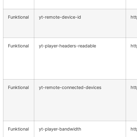
Funktional
yt-remote-device-id
ht
Funktional
yt-player-headers-readable
ht
Funktional
yt-remote-connected-devices
ht
Funktional
yt-player-bandwidth
ht