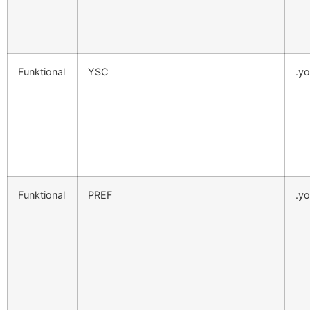
Funktional
YSC
.y
Funktional
PREF
.y