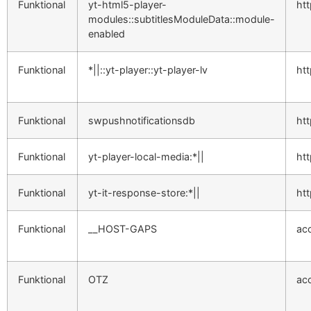
Funktional
yt-html5-player-
ht
modules::subtitlesModuleData::module-
enabled
Funktional
*||::yt-player::yt-player-lv
ht
Funktional
swpushnotificationsdb
ht
Funktional
yt-player-local-media:*||
ht
Funktional
yt-it-response-store:*||
ht
Funktional
__HOST-GAPS
ac
Funktional
OTZ
ac