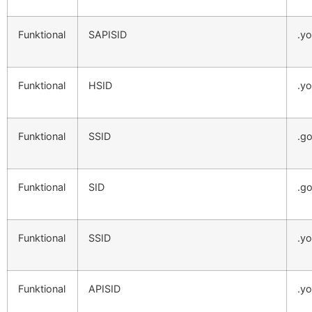
Funktional
SAPISID
.y
Funktional
HSID
.y
Funktional
SSID
.g
Funktional
SID
.g
Funktional
SSID
.y
Funktional
APISID
.y