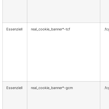
Essenziell
real_cookie_banner*-tcf
.fc
Essenziell
real_cookie_banner*-gcm
.fc