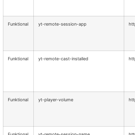
Funktional
yt-remote-session-app
ht
Funktional
yt-remote-cast-installed
ht
Funktional
yt-player-volume
ht
Funktional
yt-remote-session-name
ht