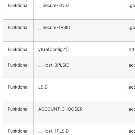
Funktional
__Secure-ENID
.g
Funktional
__Secure-1PSID
.g
Funktional
ytGefConfig:*||
ht
Funktional
__Host-3PLSID
ac
Funktional
LSID
ac
Funktional
ACCOUNT_CHOOSER
ac
Funktional
__Host-1PLSID
ac