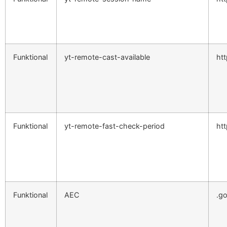
Funktional
yt-remote-cast-available
ht
Funktional
yt-remote-fast-check-period
ht
Funktional
AEC
.g