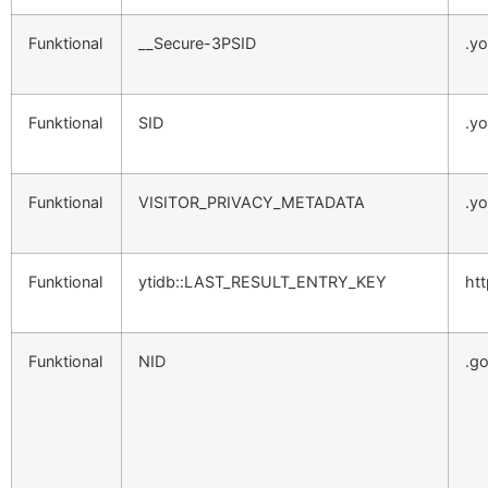
Funktional
__Secure-3PSID
.y
Funktional
SID
.y
Funktional
VISITOR_PRIVACY_METADATA
.y
Funktional
ytidb::LAST_RESULT_ENTRY_KEY
ht
Funktional
NID
.g