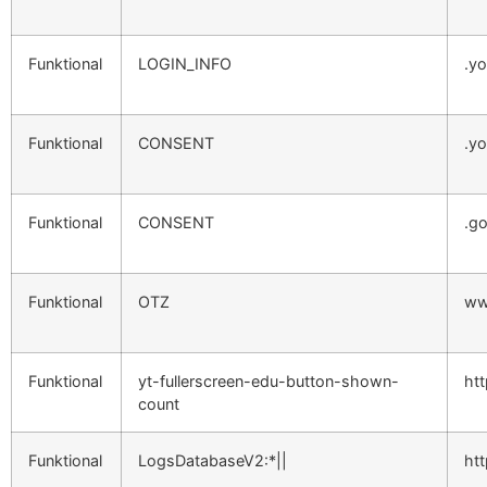
Funktional
LOGIN_INFO
.y
Funktional
CONSENT
.y
Funktional
CONSENT
.g
Funktional
OTZ
ww
Funktional
yt-fullerscreen-edu-button-shown-
ht
count
Funktional
LogsDatabaseV2:*||
ht