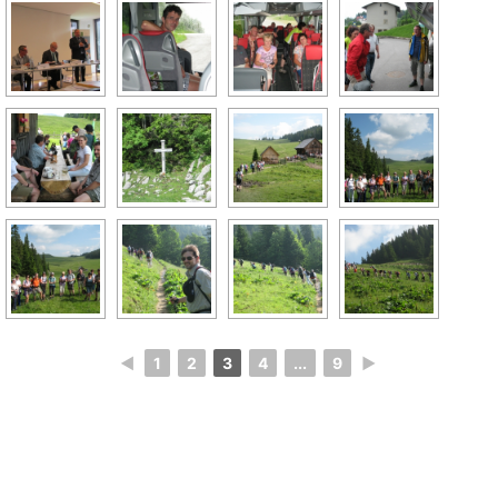
◄
1
2
3
4
...
9
►