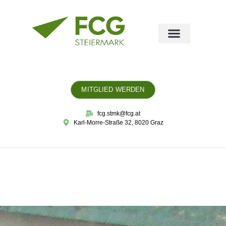
MITGLIED WERDEN
fcg.stmk@fcg.at
Karl-Morre-Straße 32, 8020 Graz