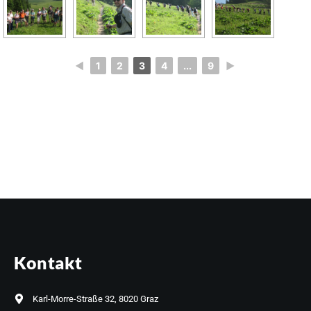
◄
1
2
3
4
...
9
►
Kontakt
Karl-Morre-Straße 32, 8020 Graz