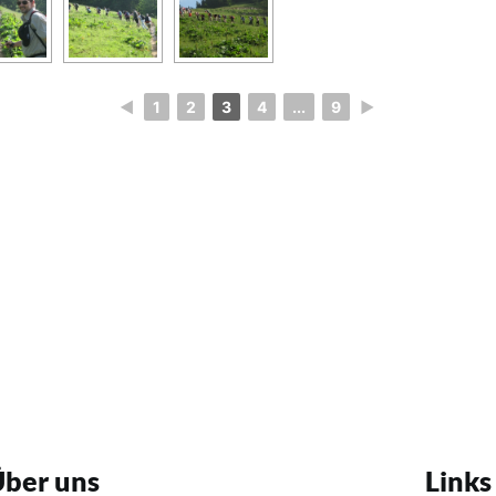
◄
1
2
3
4
...
9
►
ber uns
Links