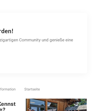
rden!
nzigartigen Community und genieße eine
nformation
Startseite
Kennst
e?