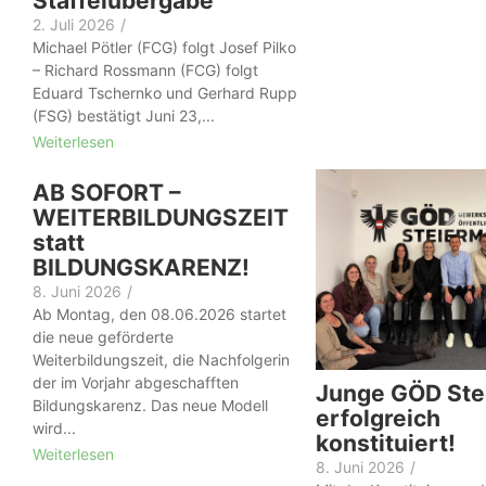
Staffelübergabe
2. Juli 2026
/
Michael Pötler (FCG) folgt Josef Pilko
– Richard Rossmann (FCG) folgt
Eduard Tschernko und Gerhard Rupp
(FSG) bestätigt Juni 23,...
Weiterlesen
AB SOFORT –
WEITERBILDUNGSZEIT
statt
BILDUNGSKARENZ!
8. Juni 2026
/
Ab Montag, den 08.06.2026 startet
die neue geförderte
Weiterbildungszeit, die Nachfolgerin
der im Vorjahr abgeschafften
Junge GÖD Ste
Bildungskarenz. Das neue Modell
erfolgreich
wird...
konstituiert!
Weiterlesen
8. Juni 2026
/