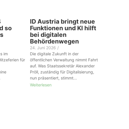
S
ID Austria bringt neue
d so
Funktionen und KI hilft
as
bei digitalen
Behördenwegen
24. Juni 2026
/
s im
Die digitale Zukunft in der
itzeferien für
öffentlichen Verwaltung nimmt Fahrt
auf. Was Staatssekretär Alexander
eine
Pröll, zuständig für Digitalisierung,
.
nun präsentiert, stimmt...
Weiterlesen