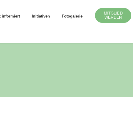
MITGLIED
 informiert
Initiativen
Fotogalerie
WERDEN