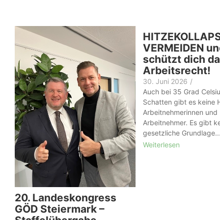
HITZEKOLLAP
VERMEIDEN un
schützt dich d
Arbeitsrecht!
30. Juni 2026
/
Auch bei 35 Grad Celsiu
Schatten gibt es keine H
Arbeit­nehmer­innen und
Arbeitnehmer. Es gibt k
gesetzliche Grundlage..
Weiterlesen
20. Landeskongress
GÖD Steiermark –