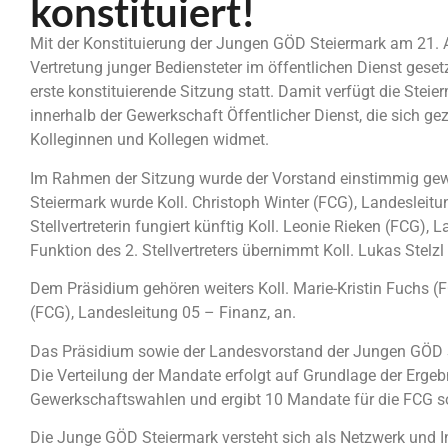
konstituiert!
Mit der Konstituierung der Jungen GÖD Steiermark am 21. Ap
Vertretung junger Bediensteter im öffentlichen Dienst gese
erste konstituierende Sitzung statt. Damit verfügt die Stei
innerhalb der Gewerkschaft Öffentlicher Dienst, die sich ge
Kolleginnen und Kollegen widmet.
Im Rahmen der Sitzung wurde der Vorstand einstimmig ge
Steiermark wurde Koll. Christoph Winter (FCG), Landesleitu
Stellvertreterin fungiert künftig Koll. Leonie Rieken (FCG)
Funktion des 2. Stellvertreters übernimmt Koll. Lukas Stel
Dem Präsidium gehören weiters Koll. Marie-Kristin Fuchs (F
(FCG), Landesleitung 05 – Finanz, an.
Das Präsidium sowie der Landesvorstand der Jungen GÖD 
Die Verteilung der Mandate erfolgt auf Grundlage der Ergeb
Gewerkschaftswahlen und ergibt 10 Mandate für die FCG s
Die Junge GÖD Steiermark versteht sich als Netzwerk und I