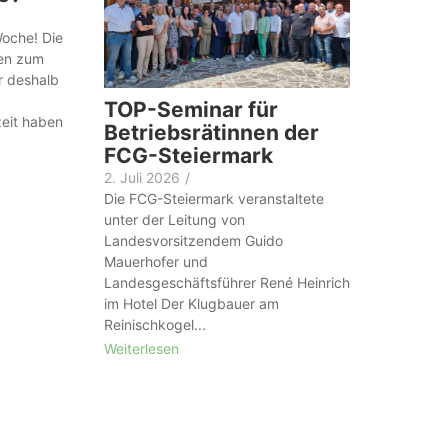
Woche! Die
nen zum
r deshalb
TOP-Seminar für
eit haben
Betriebsrätinnen der
FCG-Steiermark
2. Juli 2026
/
Die FCG-Steiermark veranstaltete
unter der Leitung von
Landesvorsitzendem Guido
Mauerhofer und
Landesgeschäftsführer René Heinrich
im Hotel Der Klugbauer am
Reinischkogel...
Weiterlesen