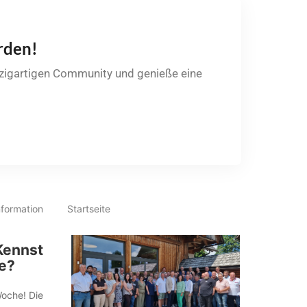
rden!
nzigartigen Community und genieße eine
nformation
Startseite
Kennst
e?
Woche! Die