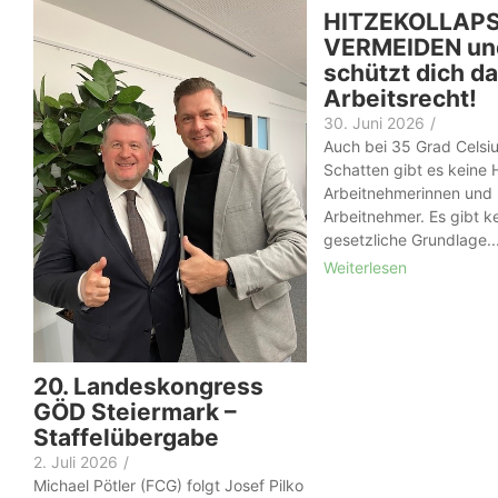
HITZEKOLLAP
VERMEIDEN un
schützt dich d
Arbeitsrecht!
30. Juni 2026
/
Auch bei 35 Grad Celsiu
Schatten gibt es keine H
Arbeit­nehmer­innen und
Arbeitnehmer. Es gibt k
gesetzliche Grundlage..
Weiterlesen
20. Landeskongress
GÖD Steiermark –
Staffelübergabe
2. Juli 2026
/
Michael Pötler (FCG) folgt Josef Pilko