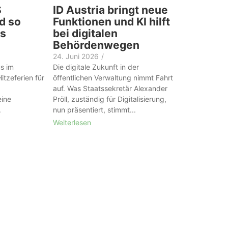
S
ID Austria bringt neue
d so
Funktionen und KI hilft
as
bei digitalen
Behördenwegen
24. Juni 2026
/
s im
Die digitale Zukunft in der
itzeferien für
öffentlichen Verwaltung nimmt Fahrt
auf. Was Staatssekretär Alexander
eine
Pröll, zuständig für Digitalisierung,
.
nun präsentiert, stimmt...
Weiterlesen