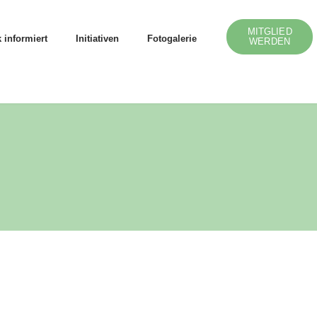
MITGLIED
 informiert
Initiativen
Fotogalerie
WERDEN