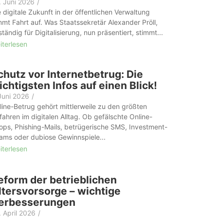
. Juni 2026
/
e digitale Zukunft in der öffentlichen Verwaltung
mmt Fahrt auf. Was Staatssekretär Alexander Pröll,
tändig für Digitalisierung, nun präsentiert, stimmt...
iterlesen
chutz vor Internetbetrug: Die
ichtigsten Infos auf einen Blick!
 Juni 2026
/
line-Betrug gehört mittlerweile zu den größten
fahren im digitalen Alltag. Ob gefälschte Online-
ops, Phishing-Mails, betrügerische SMS, Investment-
ams oder dubiose Gewinnspiele...
iterlesen
eform der betrieblichen
ltersvorsorge – wichtige
erbesserungen
. April 2026
/