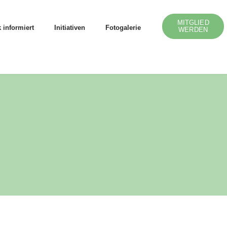
MITGLIED
 informiert
Initiativen
Fotogalerie
WERDEN