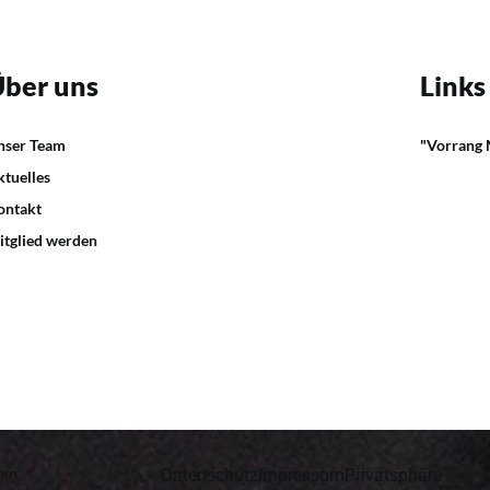
ber uns
Links
nser Team
"Vorrang
ktuelles
ontakt
itglied werden
Datenschutz
Impressum
Privatsphäre
com