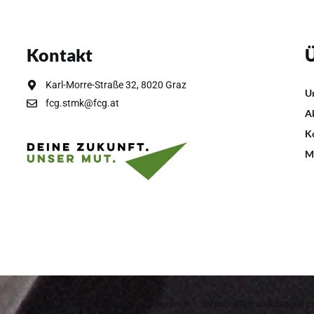
Kontakt
Ü
Karl-Morre-Straße 32, 8020 Graz
U
fcg.stmk@fcg.at
A
K
M
Copyright 2026 ©fcg-stmk.at | created with ♡ by
michellebrandboutique.