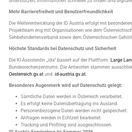
unterstützen, Informationen schneller zu finden und digital
Mehr Barrierefreiheit und Benutzerfreundlichkeit
Die Weiterentwicklung der ID Austria erfolgt mit besonderem
Projektteam eng mit Organisationen wie dem Österreichisc
Sehbehindertenverband sowie dem Österreichischen Gehö
Höchste Standards bei Datenschutz und Sicherheit
Die KI-Assistentin „ida“ basiert auf der Plattform
Large Lan
Bundesrechenzentrums. Die Antworten stammen ausschließli
Oesterreich.gv.at
und
id-austria.gv.at
.
Besonderes Augenmerk wird auf Datenschutz gelegt:
Sämtliche Daten werden in Österreich verarbeitet.
Es erfolgt keine Datenübertragung ins Ausland.
Personenbezogene Daten werden nicht gespeichert.
Anfragen werden in Echtzeit bearbeitet.
Tracking und Profiling sind ausgeschlossen.
ID Austria Servicetour im Sommer 2026