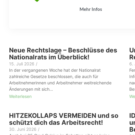
Mehr Infos
Neue Rechtslage – Beschlüsse des
U
Nationalrats im Überblick!
R
15. Juli 2026
/
6.
In der vergangenen Woche hat der Nationalrat
Fe
zahlreiche Gesetze beschlossen, die auch für
In
Arbeitnehmerinnen und Arbeitnehmer weitreichende
na
Änderungen mit sich...
Bes
Weiterlesen
We
HITZEKOLLAPS VERMEIDEN und so
I
schützt dich das Arbeitsrecht!
un
B
30. Juni 2026
/