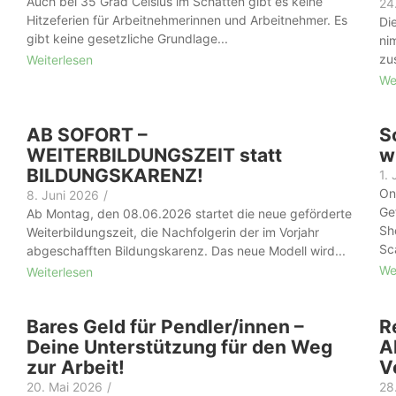
Auch bei 35 Grad Celsius im Schatten gibt es keine
24
Hitzeferien für Arbeit­nehmer­innen und Arbeitnehmer. Es
Di
gibt keine gesetzliche Grundlage...
ni
zus
Weiterlesen
We
AB SOFORT –
S
WEITERBILDUNGSZEIT statt
w
BILDUNGSKARENZ!
1.
On
8. Juni 2026
/
Ge
Ab Montag, den 08.06.2026 startet die neue geförderte
Sh
Weiterbildungszeit, die Nachfolgerin der im Vorjahr
Sc
abgeschafften Bildungskarenz. Das neue Modell wird...
We
Weiterlesen
Bares Geld für Pendler/innen –
R
Deine Unterstützung für den Weg
A
zur Arbeit!
V
20. Mai 2026
/
28