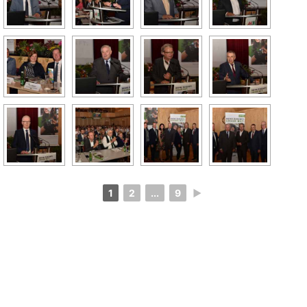
1
2
...
9
►