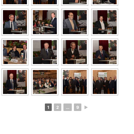
1
2
...
9
►