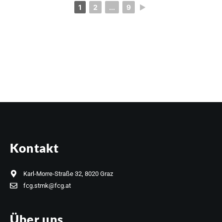
1
2
...
9
►
Kontakt
Karl-Morre-Straße 32, 8020 Graz
fcg.stmk@fcg.at
Über uns