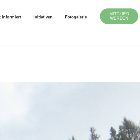
MITGLIED
 informiert
Initiativen
Fotogalerie
WERDEN