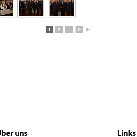
1
2
...
9
►
ber uns
Links