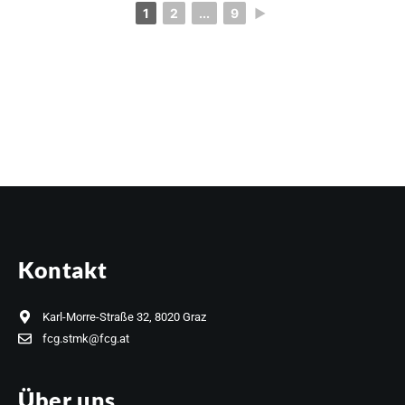
1
2
...
9
►
Kontakt
Karl-Morre-Straße 32, 8020 Graz
fcg.stmk@fcg.at
Über uns