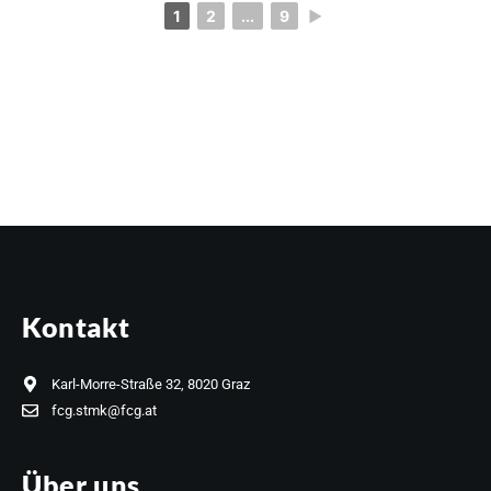
1
2
...
9
►
Kontakt
Karl-Morre-Straße 32, 8020 Graz
fcg.stmk@fcg.at
Über uns