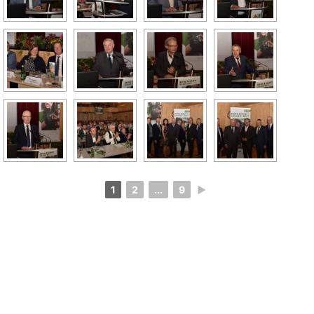
1
2
...
9
►