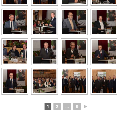
1
2
...
9
►