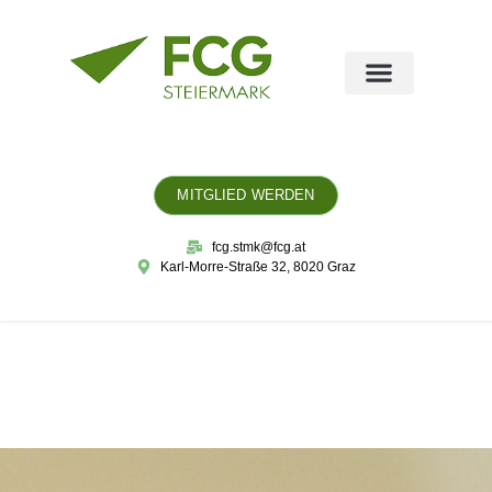
MITGLIED WERDEN
fcg.stmk@fcg.at
Karl-Morre-Straße 32, 8020 Graz