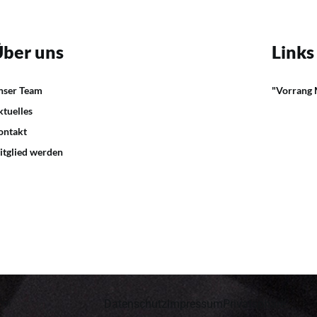
ber uns
Links
nser Team
"Vorrang
ktuelles
ontakt
itglied werden
Datenschutz
Impressum
Privatsphäre
com