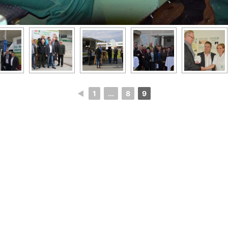
◄
1
...
8
9