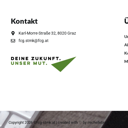
Kontakt
Ü
Karl-Morre-Straße 32, 8020 Graz
U
fcg.stmk@fcg.at
A
K
M
Copyright 2026 ©fcg-stmk.at | created with ♡ by
michellebrandboutique.