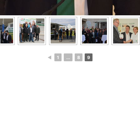
◄
1
...
8
9