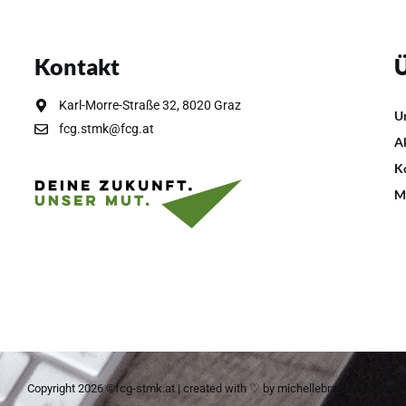
Kontakt
Ü
Karl-Morre-Straße 32, 8020 Graz
U
fcg.stmk@fcg.at
A
K
M
Copyright 2026 ©fcg-stmk.at | created with ♡ by
michellebrandboutique.