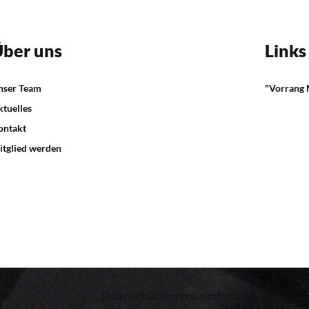
ber uns
Links
nser Team
"Vorrang
ktuelles
ontakt
itglied werden
Datenschutz
Impressum
Privatsphäre
com