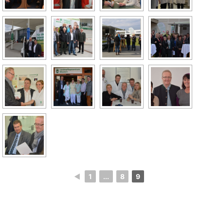
◄
1
...
8
9