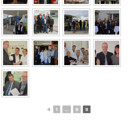
◄
1
...
8
9