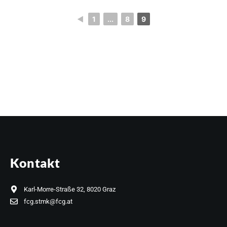
◄
1
...
8
9
Kontakt
Karl-Morre-Straße 32, 8020 Graz
fcg.stmk@fcg.at