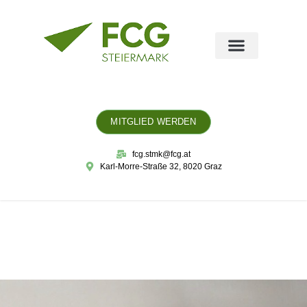
MITGLIED WERDEN
fcg.stmk@fcg.at
Karl-Morre-Straße 32, 8020 Graz