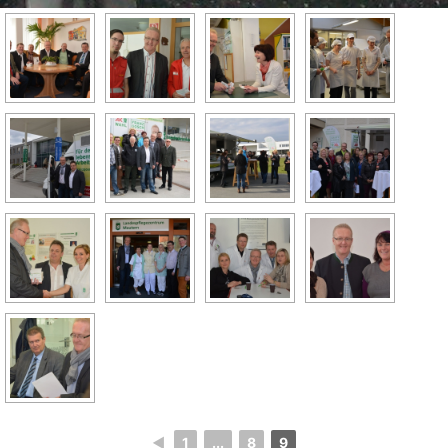
◄
1
...
8
9