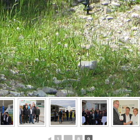
◄
1
...
8
9