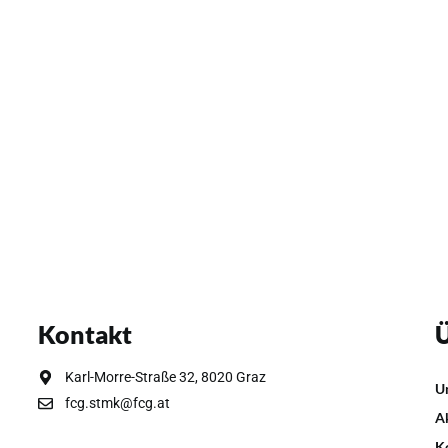
Kontakt
Ü
Karl-Morre-Straße 32, 8020 Graz
U
fcg.stmk@fcg.at
A
K