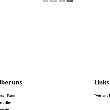
ber uns
Links
nser Team
"Vorrang
ktuelles
ontakt