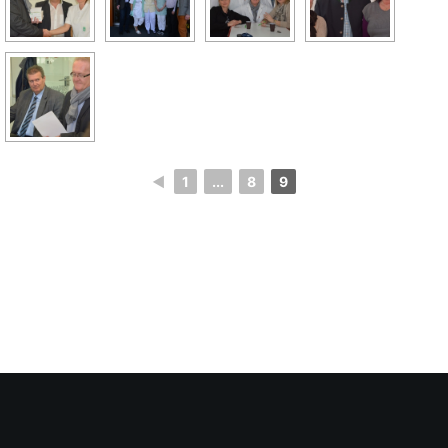
◄
1
...
8
9